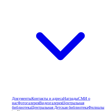
Документы
Контакты и адреса
Награды
СМИ о
нас
Фотогалерея
Видеогалерея
Центральная
библиотека
Центральная Детская библиотека
Филиалы