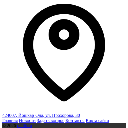
424007
,
Йошкар-Ола
,
ул. Прохорова, 30
Главная
Новости
Задать вопрос
Контакты
Карта сайта
© 2026
olalib.ru