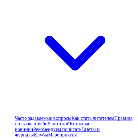
Часто задаваемые вопросы
Как стать читателем
Правила
пользования библиотекой
Книжные
новинки
Рекомендуем почитать
Газеты и
журналы
Клубы
Мероприятия