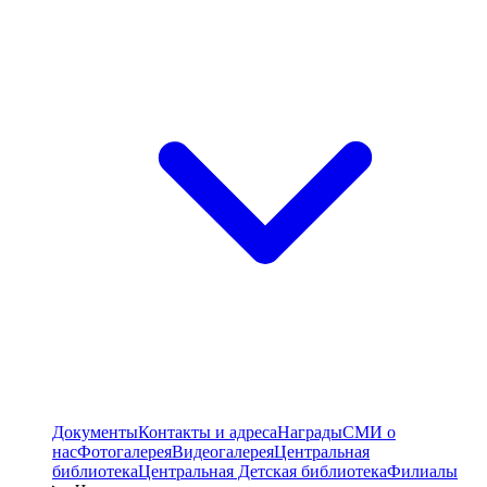
Документы
Контакты и адреса
Награды
СМИ о
нас
Фотогалерея
Видеогалерея
Центральная
библиотека
Центральная Детская библиотека
Филиалы