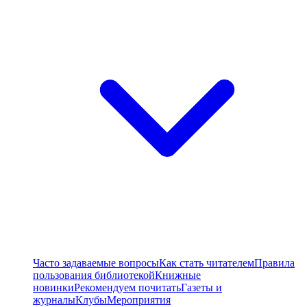
Часто задаваемые вопросы
Как стать читателем
Правила
пользования библиотекой
Книжные
новинки
Рекомендуем почитать
Газеты и
журналы
Клубы
Мероприятия