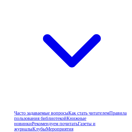
Часто задаваемые вопросы
Как стать читателем
Правила
пользования библиотекой
Книжные
новинки
Рекомендуем почитать
Газеты и
журналы
Клубы
Мероприятия