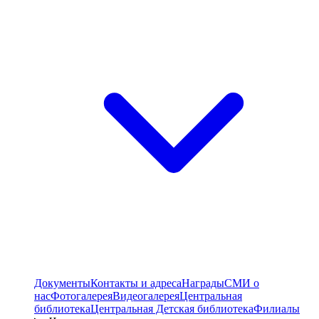
Документы
Контакты и адреса
Награды
СМИ о
нас
Фотогалерея
Видеогалерея
Центральная
библиотека
Центральная Детская библиотека
Филиалы