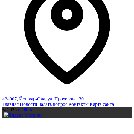
424007
,
Йошкар-Ола
,
ул. Прохорова, 30
Главная
Новости
Задать вопрос
Контакты
Карта сайта
© 2026
olalib.ru