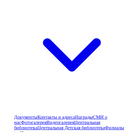
Документы
Контакты и адреса
Награды
СМИ о
нас
Фотогалерея
Видеогалерея
Центральная
библиотека
Центральная Детская библиотека
Филиалы