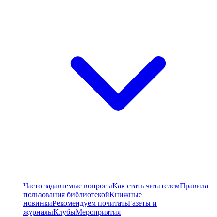
Часто задаваемые вопросы
Как стать читателем
Правила
пользования библиотекой
Книжные
новинки
Рекомендуем почитать
Газеты и
журналы
Клубы
Мероприятия