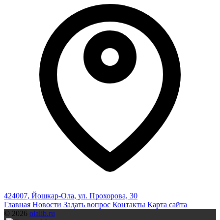
424007
,
Йошкар-Ола
,
ул. Прохорова, 30
Главная
Новости
Задать вопрос
Контакты
Карта сайта
© 2026
olalib.ru