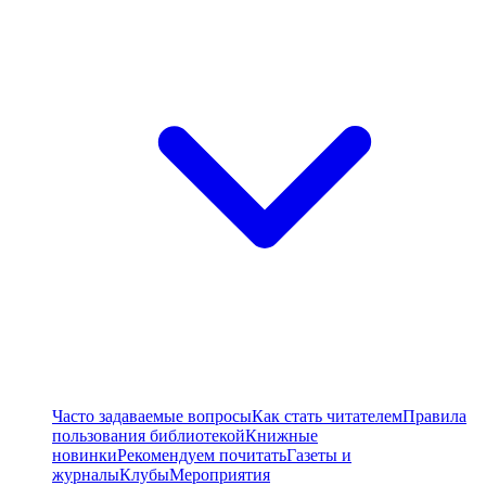
Часто задаваемые вопросы
Как стать читателем
Правила
пользования библиотекой
Книжные
новинки
Рекомендуем почитать
Газеты и
журналы
Клубы
Мероприятия