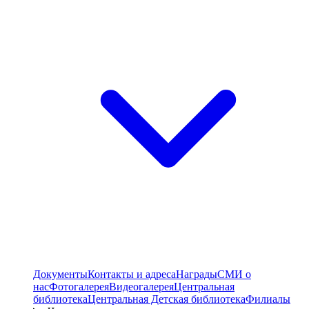
Документы
Контакты и адреса
Награды
СМИ о
нас
Фотогалерея
Видеогалерея
Центральная
библиотека
Центральная Детская библиотека
Филиалы