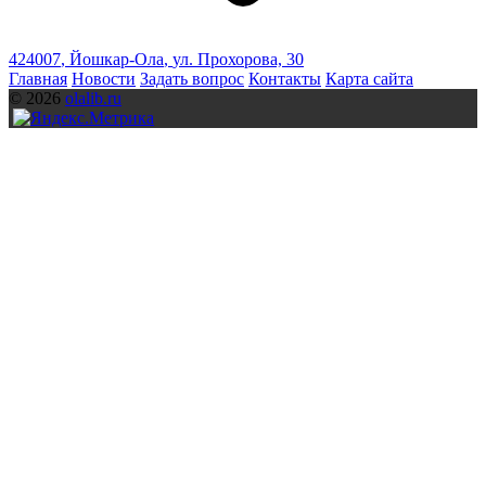
424007
,
Йошкар-Ола
,
ул. Прохорова, 30
Главная
Новости
Задать вопрос
Контакты
Карта сайта
© 2026
olalib.ru