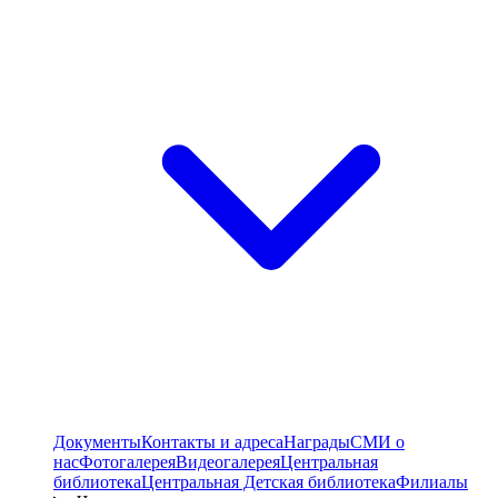
Документы
Контакты и адреса
Награды
СМИ о
нас
Фотогалерея
Видеогалерея
Центральная
библиотека
Центральная Детская библиотека
Филиалы