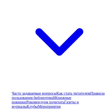
Часто задаваемые вопросы
Как стать читателем
Правила
пользования библиотекой
Книжные
новинки
Рекомендуем почитать
Газеты и
журналы
Клубы
Мероприятия