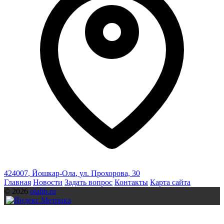
424007
,
Йошкар-Ола
,
ул. Прохорова, 30
Главная
Новости
Задать вопрос
Контакты
Карта сайта
© 2026
olalib.ru