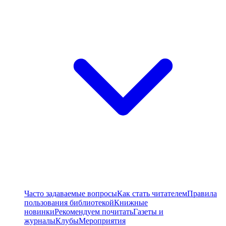
Часто задаваемые вопросы
Как стать читателем
Правила
пользования библиотекой
Книжные
новинки
Рекомендуем почитать
Газеты и
журналы
Клубы
Мероприятия