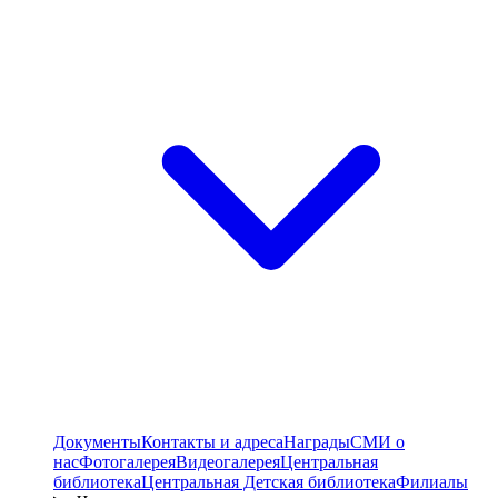
Документы
Контакты и адреса
Награды
СМИ о
нас
Фотогалерея
Видеогалерея
Центральная
библиотека
Центральная Детская библиотека
Филиалы