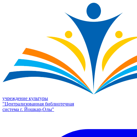
учреждение культуры
"Централизованная библиотечная
система г. Йошкар-Олы"