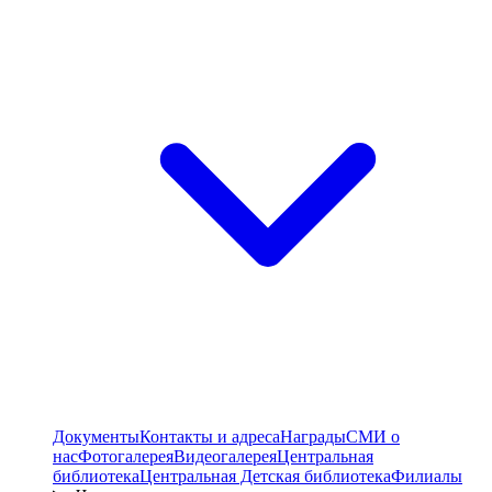
Документы
Контакты и адреса
Награды
СМИ о
нас
Фотогалерея
Видеогалерея
Центральная
библиотека
Центральная Детская библиотека
Филиалы