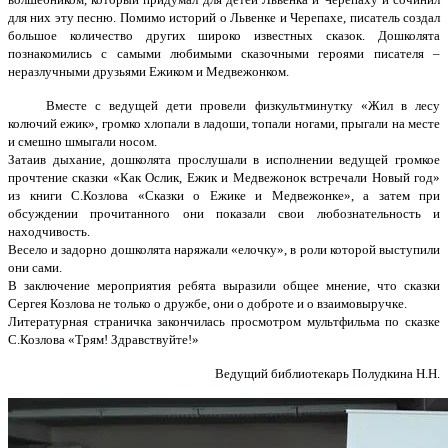
для них эту песню. Помимо историй о Львенке и Черепахе, писатель создал
большое количество других широко известных сказок. Дошколята
познакомились с самыми любимыми сказочными героями писателя –
неразлучными друзьями Ежиком и Медвежонком.
Вместе с ведущей дети провели физкультминутку «Жил в лесу
колючий ежик», громко хлопали в ладоши, топали ногами, прыгали на месте
и смешно шмыгали носом.
Затаив дыхание, дошколята прослушали в исполнении ведущей громкое
прочтение сказки «Как Ослик, Ежик и Медвежонок встречали Новый год»
из книги С.Козлова «Сказки о Ежике и Медвежонке», а затем при
обсуждении прочитанного они показали свои любознательность и
находчивость.
Весело и задорно дошколята наряжали «елочку», в роли которой выступили
они сами.
В заключение мероприятия ребята выразили общее мнение, что сказки
Сергея Козлова не только о дружбе, они о доброте и о взаимовыручке.
Литературная страничка закончилась просмотром мультфильма по сказке
С.Козлова «Трям! Здравствуйте!»
Ведущий библиотекарь Полудкина Н.Н.