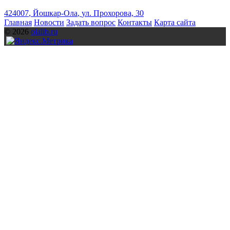
424007
,
Йошкар-Ола
,
ул. Прохорова, 30
Главная
Новости
Задать вопрос
Контакты
Карта сайта
© 2026
olalib.ru