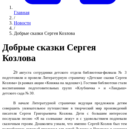
Главная
/
Новости
/
Добрые сказки Сергея Козлова
Добрые сказки Сергея
Козлова
2
9 августа сотрудники детского отдела библиотеки-филиала № 3
подготовили и провели Литературную страничку «Детские сказки Сергея
Козлова» (в рамках акции «Книжка на ладошке»). Гостями библиотеки стали
воспитанники подготовительных групп «Клубничка » и «Ландыш»
детского сада № 30.
В начале Литературной странички ведущая предложила детям
совершить увлекательное путешествие в творческий мир произведений
писателя Сергея Григорьевича Козлова. Дети с большим интересом
послушали песню «Я на солнышке лежу» и с удовольствием подпевали
сказочным героям. Дошколята узнали, что именно Сергей Козлов был тем
волшебником, который придумал для детей Львенка и Черепаху и сочинил