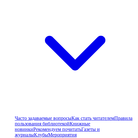
Часто задаваемые вопросы
Как стать читателем
Правила
пользования библиотекой
Книжные
новинки
Рекомендуем почитать
Газеты и
журналы
Клубы
Мероприятия