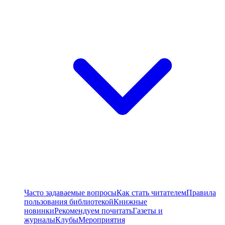
Часто задаваемые вопросы
Как стать читателем
Правила
пользования библиотекой
Книжные
новинки
Рекомендуем почитать
Газеты и
журналы
Клубы
Мероприятия