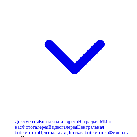
Документы
Контакты и адреса
Награды
СМИ о
нас
Фотогалерея
Видеогалерея
Центральная
библиотека
Центральная Детская библиотека
Филиалы