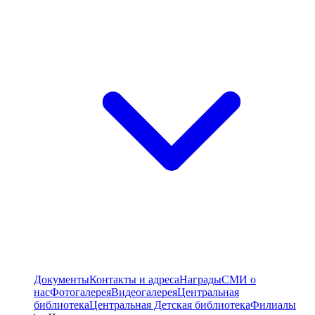
Документы
Контакты и адреса
Награды
СМИ о
нас
Фотогалерея
Видеогалерея
Центральная
библиотека
Центральная Детская библиотека
Филиалы