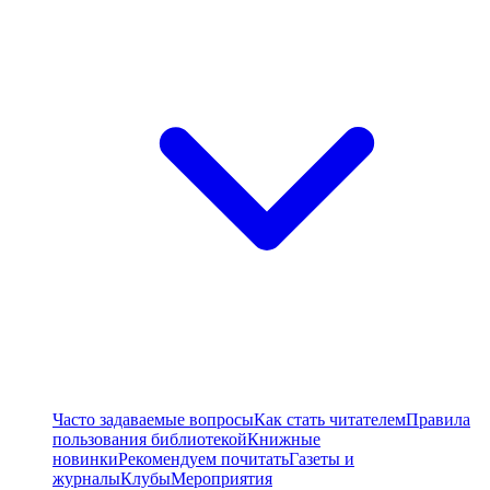
Часто задаваемые вопросы
Как стать читателем
Правила
пользования библиотекой
Книжные
новинки
Рекомендуем почитать
Газеты и
журналы
Клубы
Мероприятия