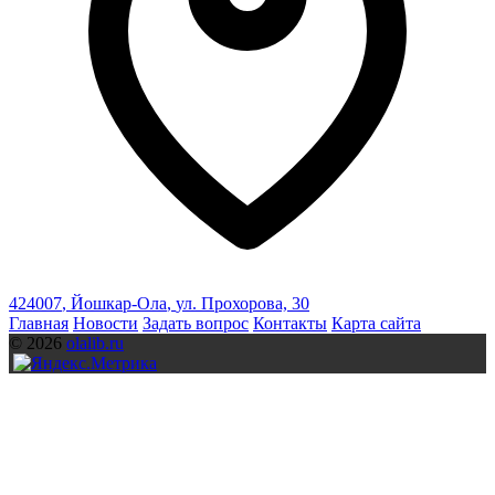
424007
,
Йошкар-Ола
,
ул. Прохорова, 30
Главная
Новости
Задать вопрос
Контакты
Карта сайта
© 2026
olalib.ru