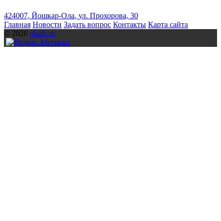
424007
,
Йошкар-Ола
,
ул. Прохорова, 30
Главная
Новости
Задать вопрос
Контакты
Карта сайта
© 2026
olalib.ru