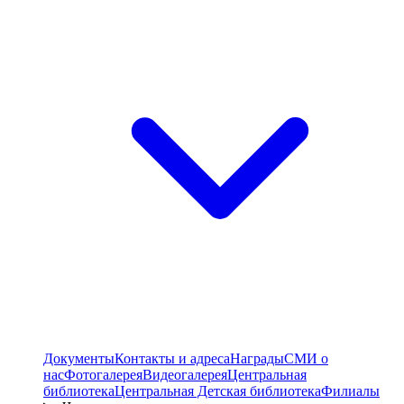
Документы
Контакты и адреса
Награды
СМИ о
нас
Фотогалерея
Видеогалерея
Центральная
библиотека
Центральная Детская библиотека
Филиалы