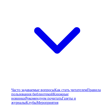
Часто задаваемые вопросы
Как стать читателем
Правила
пользования библиотекой
Книжные
новинки
Рекомендуем почитать
Газеты и
журналы
Клубы
Мероприятия