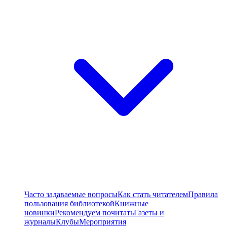
Часто задаваемые вопросы
Как стать читателем
Правила
пользования библиотекой
Книжные
новинки
Рекомендуем почитать
Газеты и
журналы
Клубы
Мероприятия