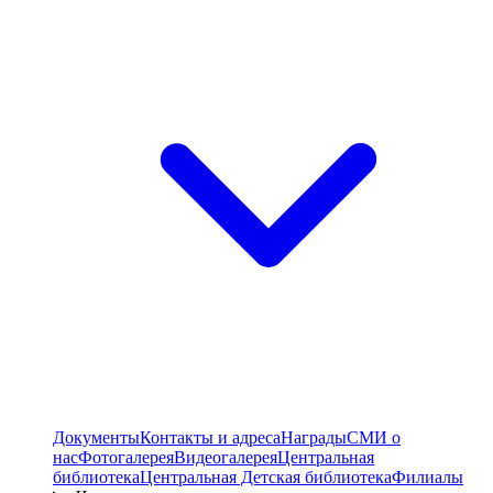
Документы
Контакты и адреса
Награды
СМИ о
нас
Фотогалерея
Видеогалерея
Центральная
библиотека
Центральная Детская библиотека
Филиалы