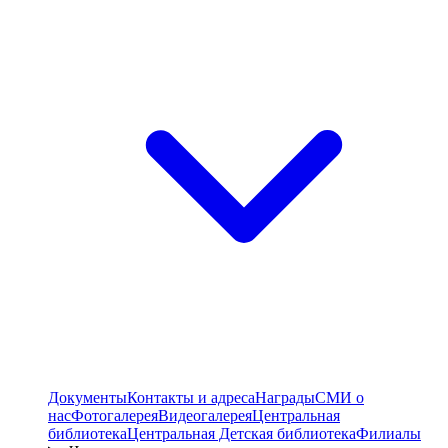
Документы
Контакты и адреса
Награды
СМИ о
нас
Фотогалерея
Видеогалерея
Центральная
библиотека
Центральная Детская библиотека
Филиалы