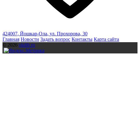
424007
,
Йошкар-Ола
,
ул. Прохорова, 30
Главная
Новости
Задать вопрос
Контакты
Карта сайта
© 2026
olalib.ru