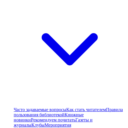
Часто задаваемые вопросы
Как стать читателем
Правила
пользования библиотекой
Книжные
новинки
Рекомендуем почитать
Газеты и
журналы
Клубы
Мероприятия