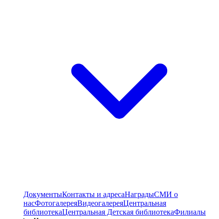
Документы
Контакты и адреса
Награды
СМИ о
нас
Фотогалерея
Видеогалерея
Центральная
библиотека
Центральная Детская библиотека
Филиалы