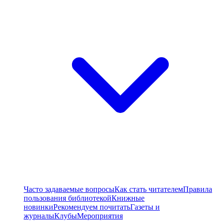
Часто задаваемые вопросы
Как стать читателем
Правила
пользования библиотекой
Книжные
новинки
Рекомендуем почитать
Газеты и
журналы
Клубы
Мероприятия