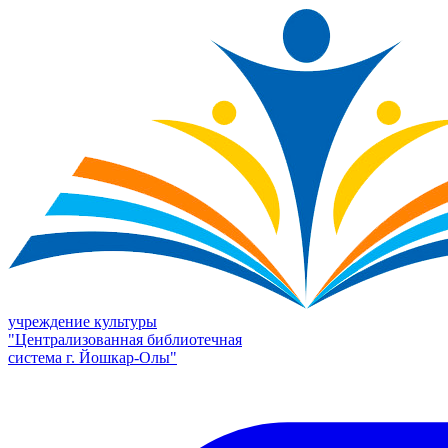
учреждение культуры
"Централизованная библиотечная
система г. Йошкар-Олы"