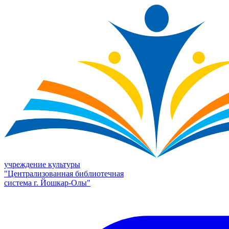
учреждение культуры
"Централизованная библиотечная
система г. Йошкар-Олы"