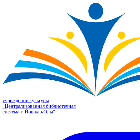
учреждение культуры
"Централизованная библиотечная
система г. Йошкар-Олы"