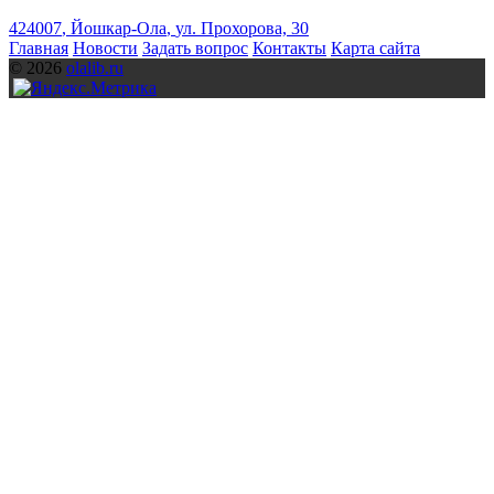
424007
,
Йошкар-Ола
,
ул. Прохорова, 30
Главная
Новости
Задать вопрос
Контакты
Карта сайта
© 2026
olalib.ru