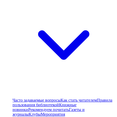
Часто задаваемые вопросы
Как стать читателем
Правила
пользования библиотекой
Книжные
новинки
Рекомендуем почитать
Газеты и
журналы
Клубы
Мероприятия