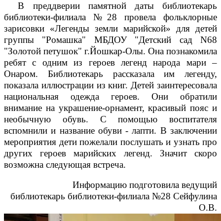
В преддверии памятной даты библиотекарь
библиотеки-филиала №28 провела фольклорные
зарисовки «Легенды земли марийской» для детей
группы "Ромашка" МБДОУ "Детский сад N68
"Золотой петушок" г.Йошкар-Олы. Она познакомила
ребят с одним из героев легенд народа мари –
Онаром. Библиотекарь рассказала им легенду,
показала иллюстрации из книг. Детей заинтересовала
национальная одежда героев. Они обратили
внимание на украшение-орнамент, красивый пояс и
необычную обувь. С помощью воспитателя
вспомнили и название обуви - лапти. В заключении
мероприятия дети пожелали послушать и узнать про
других героев марийских легенд. Значит скоро
возможна следующая встреча.
Информацию подготовила ведущий
библиотекарь библиотеки-филиала №28 Сейфулина
О.В.