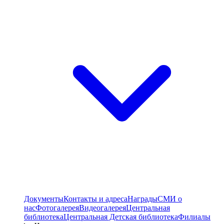
Документы
Контакты и адреса
Награды
СМИ о
нас
Фотогалерея
Видеогалерея
Центральная
библиотека
Центральная Детская библиотека
Филиалы