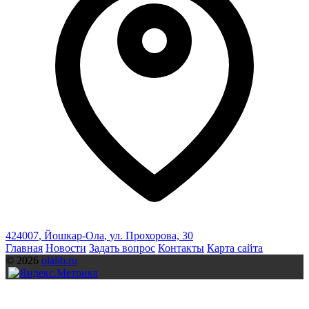
424007
,
Йошкар-Ола
,
ул. Прохорова, 30
Главная
Новости
Задать вопрос
Контакты
Карта сайта
© 2026
olalib.ru