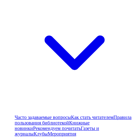
Часто задаваемые вопросы
Как стать читателем
Правила
пользования библиотекой
Книжные
новинки
Рекомендуем почитать
Газеты и
журналы
Клубы
Мероприятия