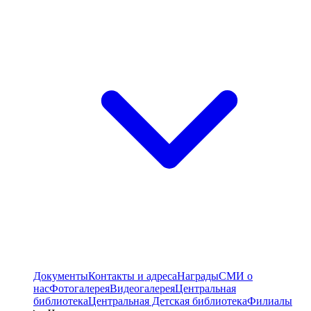
Документы
Контакты и адреса
Награды
СМИ о
нас
Фотогалерея
Видеогалерея
Центральная
библиотека
Центральная Детская библиотека
Филиалы