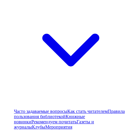
Часто задаваемые вопросы
Как стать читателем
Правила
пользования библиотекой
Книжные
новинки
Рекомендуем почитать
Газеты и
журналы
Клубы
Мероприятия