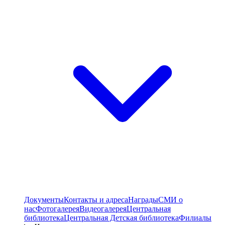
Документы
Контакты и адреса
Награды
СМИ о
нас
Фотогалерея
Видеогалерея
Центральная
библиотека
Центральная Детская библиотека
Филиалы