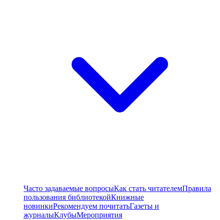
Часто задаваемые вопросы
Как стать читателем
Правила
пользования библиотекой
Книжные
новинки
Рекомендуем почитать
Газеты и
журналы
Клубы
Мероприятия