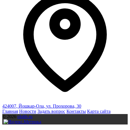
424007
,
Йошкар-Ола
,
ул. Прохорова, 30
Главная
Новости
Задать вопрос
Контакты
Карта сайта
© 2026
olalib.ru