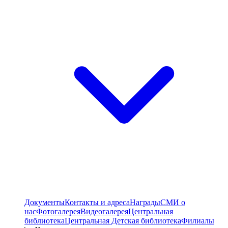
Документы
Контакты и адреса
Награды
СМИ о
нас
Фотогалерея
Видеогалерея
Центральная
библиотека
Центральная Детская библиотека
Филиалы