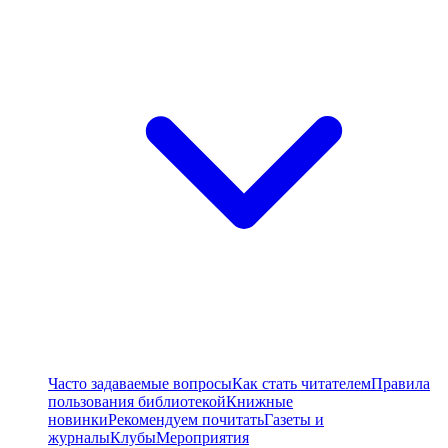
Часто задаваемые вопросы
Как стать читателем
Правила
пользования библиотекой
Книжные
новинки
Рекомендуем почитать
Газеты и
журналы
Клубы
Мероприятия