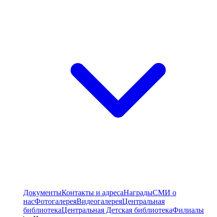
Документы
Контакты и адреса
Награды
СМИ о
нас
Фотогалерея
Видеогалерея
Центральная
библиотека
Центральная Детская библиотека
Филиалы