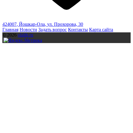
424007
,
Йошкар-Ола
,
ул. Прохорова, 30
Главная
Новости
Задать вопрос
Контакты
Карта сайта
© 2026
olalib.ru