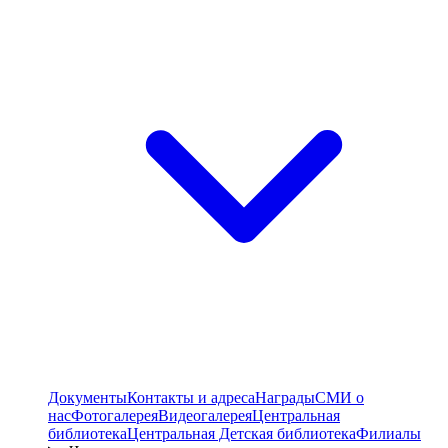
Документы
Контакты и адреса
Награды
СМИ о
нас
Фотогалерея
Видеогалерея
Центральная
библиотека
Центральная Детская библиотека
Филиалы