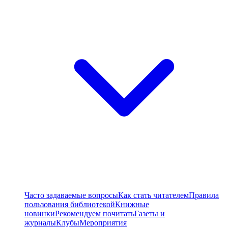
Часто задаваемые вопросы
Как стать читателем
Правила
пользования библиотекой
Книжные
новинки
Рекомендуем почитать
Газеты и
журналы
Клубы
Мероприятия