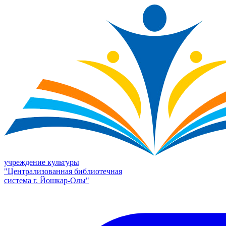
учреждение культуры
"Централизованная библиотечная
система г. Йошкар-Олы"