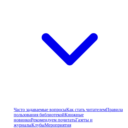
Часто задаваемые вопросы
Как стать читателем
Правила
пользования библиотекой
Книжные
новинки
Рекомендуем почитать
Газеты и
журналы
Клубы
Мероприятия