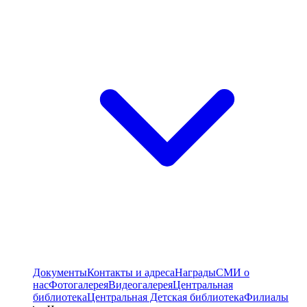
Документы
Контакты и адреса
Награды
СМИ о
нас
Фотогалерея
Видеогалерея
Центральная
библиотека
Центральная Детская библиотека
Филиалы