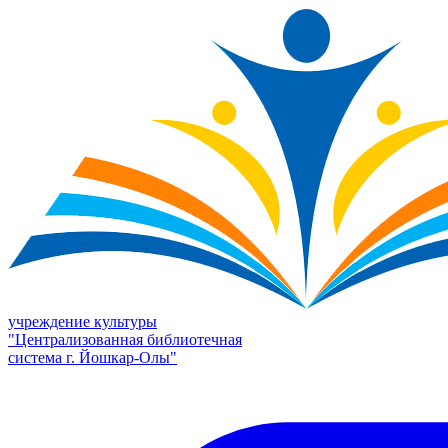
учреждение культуры
"Централизованная библиотечная
система г. Йошкар-Олы"