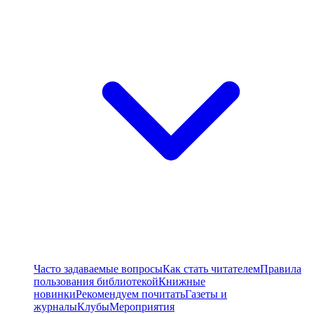
Часто задаваемые вопросы
Как стать читателем
Правила
пользования библиотекой
Книжные
новинки
Рекомендуем почитать
Газеты и
журналы
Клубы
Мероприятия