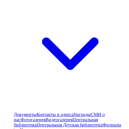
Документы
Контакты и адреса
Награды
СМИ о
нас
Фотогалерея
Видеогалерея
Центральная
библиотека
Центральная Детская библиотека
Филиалы