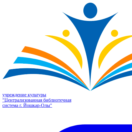
учреждение культуры
"Централизованная библиотечная
система г. Йошкар-Олы"