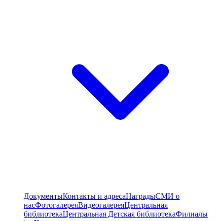
Документы
Контакты и адреса
Награды
СМИ о
нас
Фотогалерея
Видеогалерея
Центральная
библиотека
Центральная Детская библиотека
Филиалы