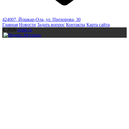
424007
,
Йошкар-Ола
,
ул. Прохорова, 30
Главная
Новости
Задать вопрос
Контакты
Карта сайта
© 2026
olalib.ru