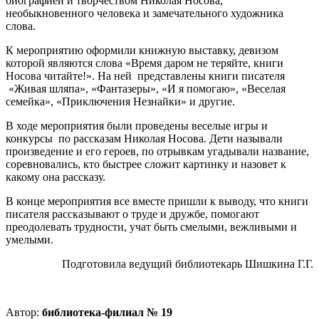
биографией и творчеством Николая Носова,
необыкновенного человека и замечательного художника
слова.
К мероприятию оформили книжную выставку, девизом
которой являются слова «Время даром не теряйте, книги
Носова читайте!». На ней представлены книги писателя
«Живая шляпа», «Фантазеры», «И я помогаю», «Веселая
семейка», «Приключения Незнайки» и другие.
В ходе мероприятия были проведены веселые игры и
конкурсы по рассказам Николая Носова. Дети называли
произведение и его героев, по отрывкам угадывали название,
соревновались, кто быстрее сложит картинку и назовет к
какому она рассказу.
В конце мероприятия все вместе пришли к выводу, что книги
писателя рассказывают о труде и дружбе, помогают
преодолевать трудности, учат быть смелыми, вежливыми и
умелыми.
Подготовила ведущий библиотекарь Шишкина Г.Г.
Автор:
библиотека-филиал № 19