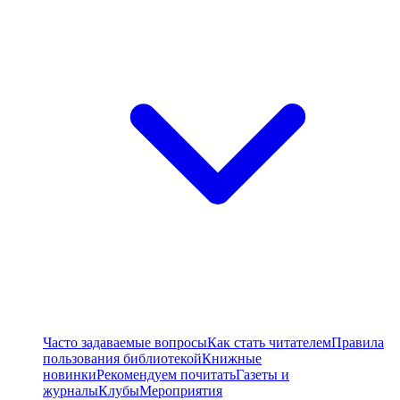
Часто задаваемые вопросы
Как стать читателем
Правила
пользования библиотекой
Книжные
новинки
Рекомендуем почитать
Газеты и
журналы
Клубы
Мероприятия