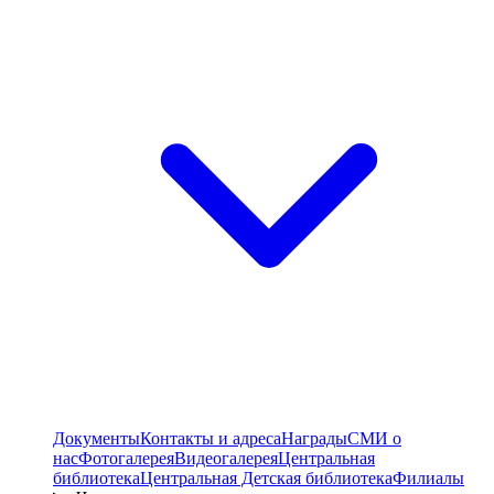
Документы
Контакты и адреса
Награды
СМИ о
нас
Фотогалерея
Видеогалерея
Центральная
библиотека
Центральная Детская библиотека
Филиалы