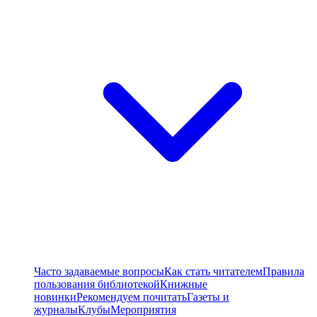
Часто задаваемые вопросы
Как стать читателем
Правила
пользования библиотекой
Книжные
новинки
Рекомендуем почитать
Газеты и
журналы
Клубы
Мероприятия