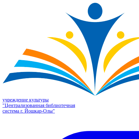
учреждение культуры
"Централизованная библиотечная
система г. Йошкар-Олы"