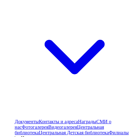
Документы
Контакты и адреса
Награды
СМИ о
нас
Фотогалерея
Видеогалерея
Центральная
библиотека
Центральная Детская библиотека
Филиалы