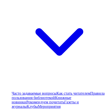
Часто задаваемые вопросы
Как стать читателем
Правила
пользования библиотекой
Книжные
новинки
Рекомендуем почитать
Газеты и
журналы
Клубы
Мероприятия