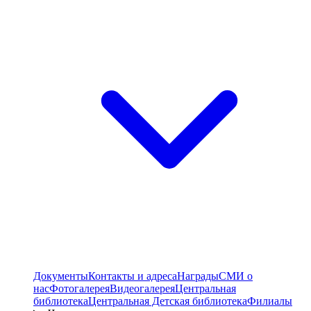
Документы
Контакты и адреса
Награды
СМИ о
нас
Фотогалерея
Видеогалерея
Центральная
библиотека
Центральная Детская библиотека
Филиалы