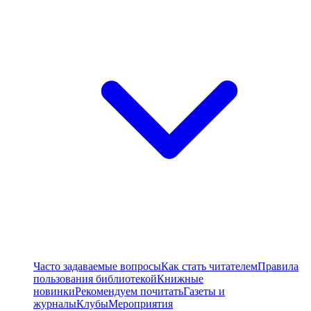
Часто задаваемые вопросы
Как стать читателем
Правила
пользования библиотекой
Книжные
новинки
Рекомендуем почитать
Газеты и
журналы
Клубы
Мероприятия