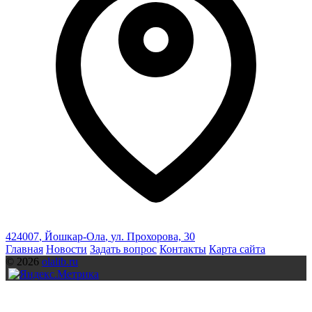
424007
,
Йошкар-Ола
,
ул. Прохорова, 30
Главная
Новости
Задать вопрос
Контакты
Карта сайта
© 2026
olalib.ru