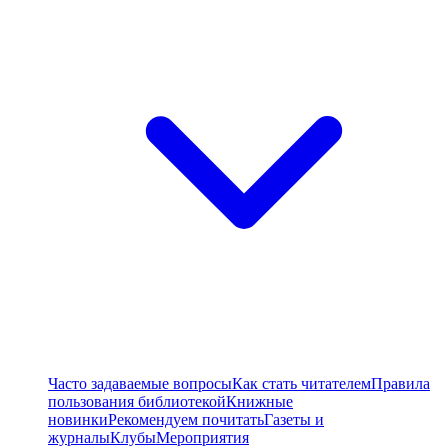
Часто задаваемые вопросы
Как стать читателем
Правила
пользования библиотекой
Книжные
новинки
Рекомендуем почитать
Газеты и
журналы
Клубы
Мероприятия