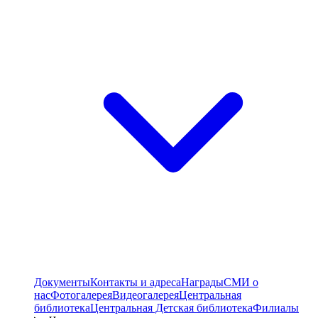
Документы
Контакты и адреса
Награды
СМИ о
нас
Фотогалерея
Видеогалерея
Центральная
библиотека
Центральная Детская библиотека
Филиалы