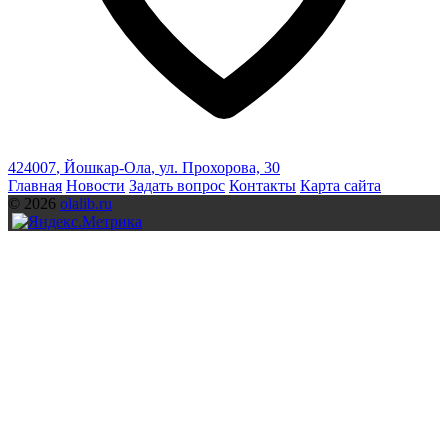
424007
,
Йошкар-Ола
,
ул. Прохорова, 30
Главная
Новости
Задать вопрос
Контакты
Карта сайта
© 2026
olalib.ru