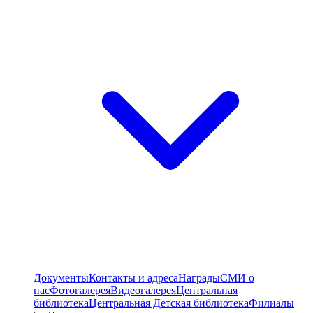
Документы
Контакты и адреса
Награды
СМИ о
нас
Фотогалерея
Видеогалерея
Центральная
библиотека
Центральная Детская библиотека
Филиалы