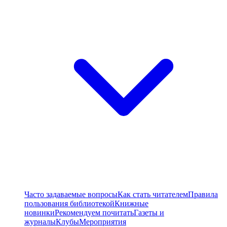
Часто задаваемые вопросы
Как стать читателем
Правила
пользования библиотекой
Книжные
новинки
Рекомендуем почитать
Газеты и
журналы
Клубы
Мероприятия