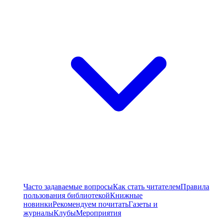
Часто задаваемые вопросы
Как стать читателем
Правила
пользования библиотекой
Книжные
новинки
Рекомендуем почитать
Газеты и
журналы
Клубы
Мероприятия