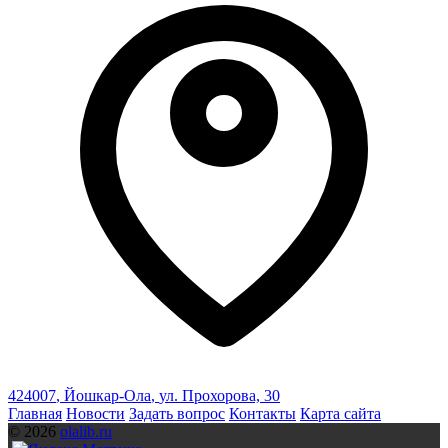
424007
,
Йошкар-Ола
,
ул. Прохорова, 30
Главная
Новости
Задать вопрос
Контакты
Карта сайта
© 2026
olalib.ru