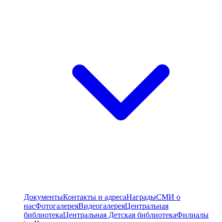
Документы
Контакты и адреса
Награды
СМИ о
нас
Фотогалерея
Видеогалерея
Центральная
библиотека
Центральная Детская библиотека
Филиалы