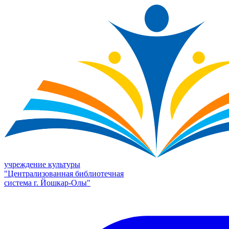
учреждение культуры
"Централизованная библиотечная
система г. Йошкар-Олы"