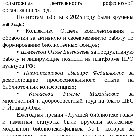
подытожила деятельность профсоюзной
организации за год.
По итогам работы в 2025 году были вручены
награды:
• Коллективу Отдела комплектования и
обработки за активную и своевременную работу по
формированию библиотечных фондов;
•
Шмелёвой Ольге Евгеньевне
за продуктивную
работу и лидирующие позиции на платформе ПРО
культура РФ;
•
Нигматзяновой Эльвире Федаильевне
за
демонстрацию профессионального опыта на
библиотечных конференциях;
•
Камаевой Римме Михайловне
за
многолетний и добросовестный труд на благо ЦБС
г. Йошкар-Олы.
Ежегодная премия «Лучшей библиотеке года»
и памятная статуэтка были вручены коллективу
модельной библиотеки-филиала №1, которая за
прошедший год продемонстрировала отличные