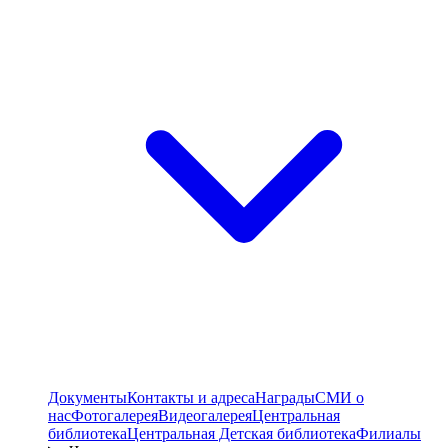
Документы
Контакты и адреса
Награды
СМИ о
нас
Фотогалерея
Видеогалерея
Центральная
библиотека
Центральная Детская библиотека
Филиалы