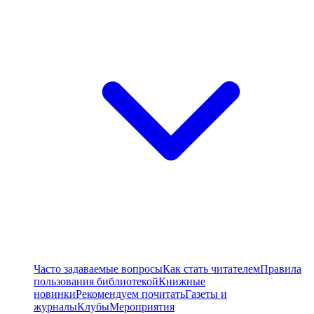
Часто задаваемые вопросы
Как стать читателем
Правила
пользования библиотекой
Книжные
новинки
Рекомендуем почитать
Газеты и
журналы
Клубы
Мероприятия