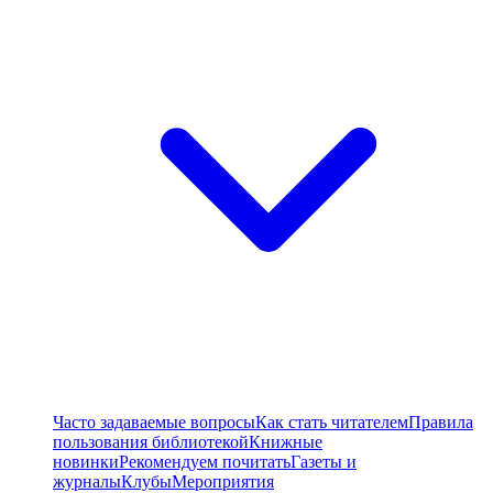
Часто задаваемые вопросы
Как стать читателем
Правила
пользования библиотекой
Книжные
новинки
Рекомендуем почитать
Газеты и
журналы
Клубы
Мероприятия