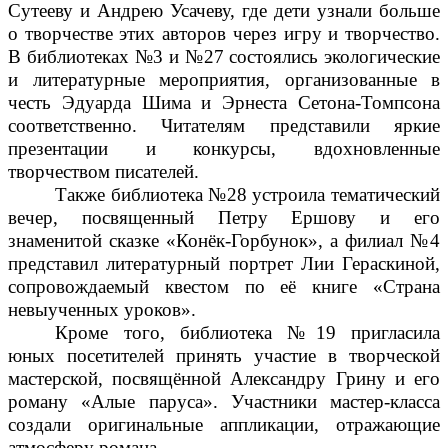
Сутееву и Андрею Усачеву, где дети узнали больше
о творчестве этих авторов через игру и творчество.
В библиотеках №3 и №27 состоялись экологические
и литературные мероприятия, организованные в
честь Эдуарда Шима и Эрнеста Сетона-Томпсона
соответственно. Читателям представили яркие
презентации и конкурсы, вдохновленные
творчеством писателей.
Также библиотека №28 устроила тематический
вечер, посвященный Петру Ершову и его
знаменитой сказке «Конёк-Горбунок», а филиал №4
представил литературный портрет Лии Гераскиной,
сопровождаемый квестом по её книге «Страна
невыученных уроков».
Кроме того, библиотека №19 пригласила
юных посетителей принять участие в творческой
мастерской, посвящённой Александру Грину и его
роману «Алые паруса». Участники мастер-класса
создали оригинальные аппликации, отражающие
атмосферу романа.