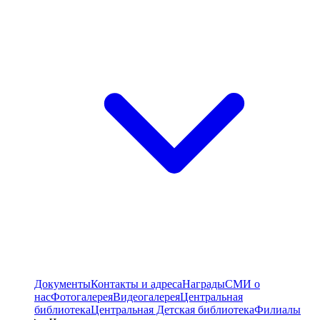
Документы
Контакты и адреса
Награды
СМИ о
нас
Фотогалерея
Видеогалерея
Центральная
библиотека
Центральная Детская библиотека
Филиалы