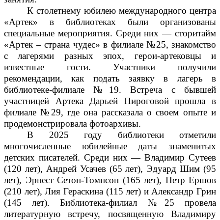
К столетнему юбилею международного центра
«Артек» в библиотеках были организованы
специальные мероприятия. Среди них — сторитайм
«Артек – страна чудес» в филиале №25, знакомство
с лагерями разных эпох, герои-артековцы и
известные гости. Участники получили
рекомендации, как подать заявку в лагерь в
библиотеке-филиале №19. Встреча с бывшей
участницей Артека Дарьей Пироговой прошла в
филиале №29, где она рассказала о своем опыте и
продемонстрировала фотоархивы.
В 2025 году библиотеки отметили
многочисленные юбилейные даты знаменитых
детских писателей. Среди них — Владимир Сутеев
(120 лет), Андрей Усачев (65 лет), Эдуард Шим (95
лет), Эрнест Сетон-Томпсон (165 лет), Петр Ершов
(210 лет), Лия Гераскина (115 лет) и Александр Грин
(145 лет). Библиотека-филиал №25 провела
литературную встречу, посвященную Владимиру