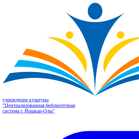
учреждение культуры
"Централизованная библиотечная
система г. Йошкар-Олы"