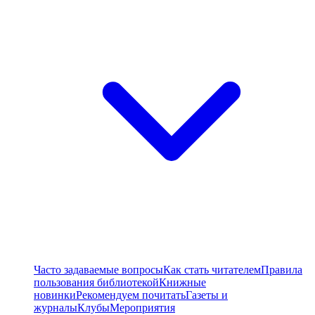
Часто задаваемые вопросы
Как стать читателем
Правила
пользования библиотекой
Книжные
новинки
Рекомендуем почитать
Газеты и
журналы
Клубы
Мероприятия