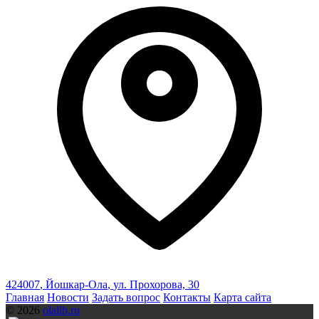
424007
,
Йошкар-Ола
,
ул. Прохорова, 30
Главная
Новости
Задать вопрос
Контакты
Карта сайта
© 2026
olalib.ru