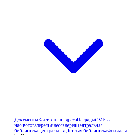
Документы
Контакты и адреса
Награды
СМИ о
нас
Фотогалерея
Видеогалерея
Центральная
библиотека
Центральная Детская библиотека
Филиалы