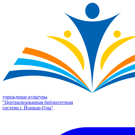
учреждение культуры
"Централизованная библиотечная
система г. Йошкар-Олы"