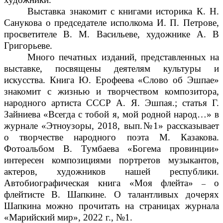
Выставка знакомит с книгами историка К. Н.
Санукова о председателе исполкома И. П. Петрове,
просветителе В. М. Васильеве, художнике А. В
Григорьеве.
Много печатных изданий, представленных на
выставке, посвящены деятелям культуры и
искусства. Книга Ю. Ерофеева «Слово об Эшпае»
знакомит с жизнью и творчеством композитора,
народного артиста СССР А. Я. Эшпая.; статья Г.
Зайниева «Всегда с тобой я, мой родной народ…» в
журнале «Этноузоры, 2018, вып.№1» рассказывает
о творчестве народного поэта М. Казакова.
Фотоальбом В. Тумбаева «Богема провинции»
интересен композициями портретов музыкантов,
актеров, художников нашей республики.
Автобиографическая книга «Моя флейта»
о
–
флейтисте В. Шапкине. О талантливых дочерях
Шапкина можно прочитать на страницах журнала
«Марийский мир», 2022 г., №1.