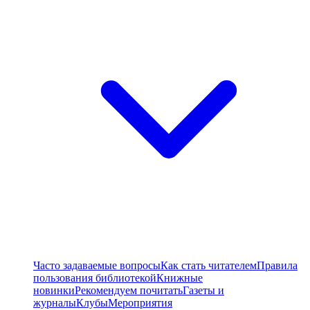
Часто задаваемые вопросы
Как стать читателем
Правила
пользования библиотекой
Книжные
новинки
Рекомендуем почитать
Газеты и
журналы
Клубы
Мероприятия