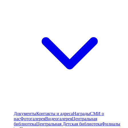
Документы
Контакты и адреса
Награды
СМИ о
нас
Фотогалерея
Видеогалерея
Центральная
библиотека
Центральная Детская библиотека
Филиалы