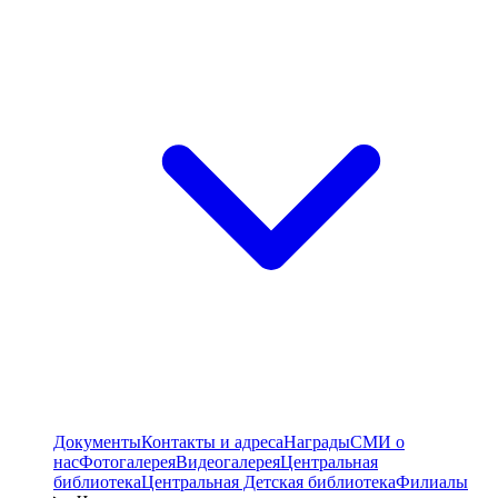
Документы
Контакты и адреса
Награды
СМИ о
нас
Фотогалерея
Видеогалерея
Центральная
библиотека
Центральная Детская библиотека
Филиалы