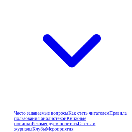
Часто задаваемые вопросы
Как стать читателем
Правила
пользования библиотекой
Книжные
новинки
Рекомендуем почитать
Газеты и
журналы
Клубы
Мероприятия