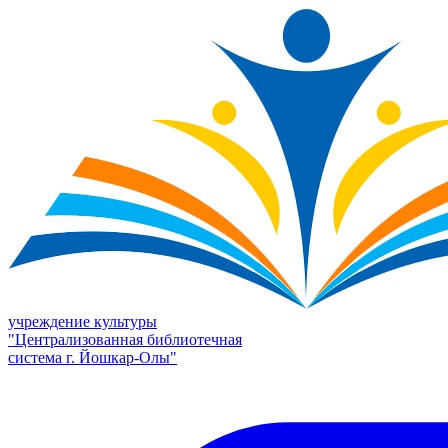
учреждение культуры
"Централизованная библиотечная
система г. Йошкар-Олы"