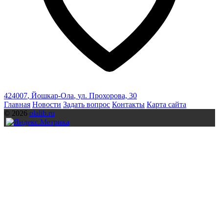
424007
,
Йошкар-Ола
,
ул. Прохорова, 30
Главная
Новости
Задать вопрос
Контакты
Карта сайта
© 2026
olalib.ru