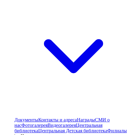
Документы
Контакты и адреса
Награды
СМИ о
нас
Фотогалерея
Видеогалерея
Центральная
библиотека
Центральная Детская библиотека
Филиалы