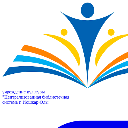
учреждение культуры
"Централизованная библиотечная
система г. Йошкар-Олы"