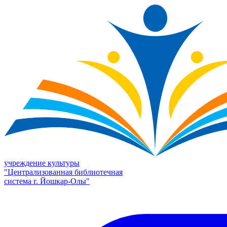
учреждение культуры
"Централизованная библиотечная
система г. Йошкар-Олы"