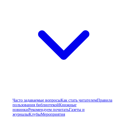
Часто задаваемые вопросы
Как стать читателем
Правила
пользования библиотекой
Книжные
новинки
Рекомендуем почитать
Газеты и
журналы
Клубы
Мероприятия