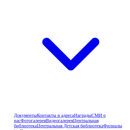
Документы
Контакты и адреса
Награды
СМИ о
нас
Фотогалерея
Видеогалерея
Центральная
библиотека
Центральная Детская библиотека
Филиалы